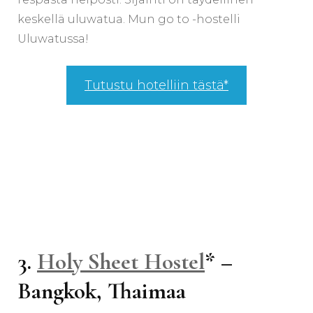
keskellä uluwatua. Mun go to -hostelli
Uluwatussa!
Tutustu hotelliin tästä*
3.
Holy Sheet Hostel
* –
Bangkok, Thaimaa