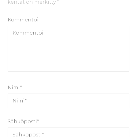
kentät on merkitty
*
Kommentoi
Nimi
*
Sähköposti
*