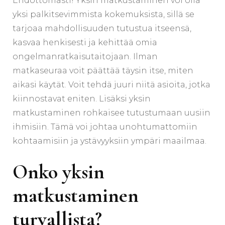
Ehdottomasti! Yksin matkustaminen voi olla
yksi palkitsevimmista kokemuksista, sillä se
tarjoaa mahdollisuuden tutustua itseensä,
kasvaa henkisesti ja kehittää omia
ongelmanratkaisutaitojaan. Ilman
matkaseuraa voit päättää täysin itse, miten
aikasi käytät. Voit tehdä juuri niitä asioita, jotka
kiinnostavat eniten. Lisäksi yksin
matkustaminen rohkaisee tutustumaan uusiin
ihmisiin. Tämä voi johtaa unohtumattomiin
kohtaamisiin ja ystävyyksiin ympäri maailmaa.
Onko yksin
matkustaminen
turvallista?