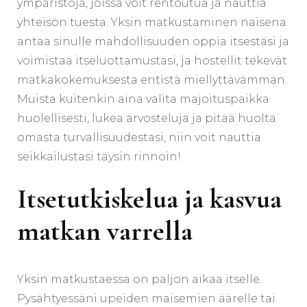
ympäristöjä, joissa voit rentoutua ja nauttia
yhteisön tuesta. Yksin matkustaminen naisena
antaa sinulle mahdollisuuden oppia itsestäsi ja
voimistaa itseluottamustasi, ja hostellit tekevät
matkakokemuksesta entistä miellyttävämmän.
Muista kuitenkin aina valita majoituspaikka
huolellisesti, lukea arvosteluja ja pitää huolta
omasta turvallisuudestasi, niin voit nauttia
seikkailustasi täysin rinnoin!
Itsetutkiskelua ja kasvua
matkan varrella
Yksin matkustaessa on paljon aikaa itselle.
Pysähtyessäni upeiden maisemien äärelle tai