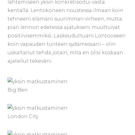
lähtemiseen yksin konkretisoitui vasta
kentällä. Lentokoneen noustessa ilmaan koin
tehneeni elämäni suurimman virheen, mutta
pian lennon edetessä ajatukseni muuttuivat
positiivisemmiksi. Laskeuduttuani Lontooseen
koin vapauden tunteen sydämessäni – olin
uskaltanut tehdä jotain, mitä en olisi koskaan
ajatellut tekeväni.
Big Ben
London City