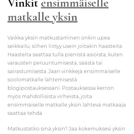
Vinkit
ensimmäiselle
matkalle yksin
Vaikka yksin matkustaminen onkin upea
seikkailu, siihen liittyy usein joitakin haasteita.
Haasteita saattaa tulla pienistä asioista, kuten
varausten peruuntumisesta, säästä tai
sairastumisesta. Jaan vinkkejä ensimmäiselle
soolomatkalle lähtemisestä
blogipostauksessani. Postauksessa kerron
myös mahdollisista virheistä, joita
ensimmäiselle matkalle yksin lähtevä matkaaja
saattaa tehdä.
Matkustatko sinä yksin? Jaa kokemuksesi yksin