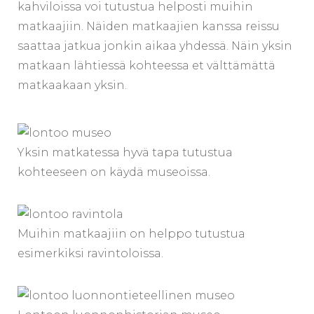
kahviloissa voi tutustua helposti muihin
matkaajiin. Näiden matkaajien kanssa reissu
saattaa jatkua jonkin aikaa yhdessä. Näin yksin
matkaan lähtiessä kohteessa et välttämättä
matkaakaan yksin.
Yksin matkatessa hyvä tapa tutustua
kohteeseen on käydä museoissa.
Muihin matkaajiin on helppo tutustua
esimerkiksi ravintoloissa.