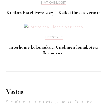
MATKABLOGIT
Kreikan hotellivero 2025 – Kaikki ilmastoverosta
LIFESTYLE
Interhome kokemuksia: Unelmien lomakoteja
Euroopassa
Vastaa
Sähköpostiosoitettasi ei julkaista.
Pakolliset