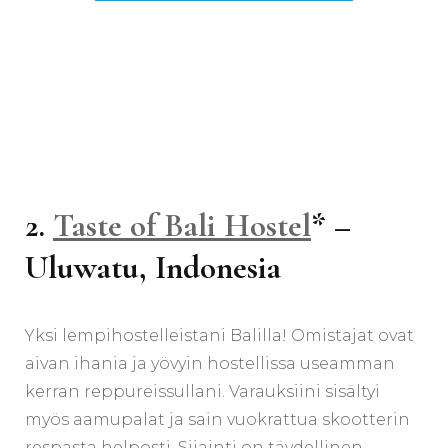
2.
Taste of Bali Hostel
* –
Uluwatu, Indonesia
Yksi lempihostelleistani Balilla! Omistajat ovat
aivan ihania ja yövyin hostellissa useamman
kerran reppureissullani. Varauksiini sisältyi
myös aamupalat ja sain vuokrattua skootterin
respasta helposti. Sijainti on täydellinen