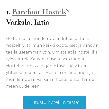
1.
Barefoot Hostels
* –
Varkala, Intia
Heittämällä mun lemppari Intiasta! Tämä
hostelli ylitti mun kaikki odotukset ja viihdyin
täällä useamman yön. Omistajat ja hostellilla
työskentelevät typit olivat aivan ihania!
Hostellin omistajat järjestävät päivittäin
yhteistä tekemistä. Hostelli on edullinen ja
mun lemppari Varkalan hostelleista. Tänne
meen uudelleen!
Tutustu hotelliin tästä*