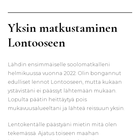
Yksin matkustaminen
Lontooseen
Lähdin ensimmäiselle soolomatkalleni
helmikuussa vuonna 2022. Olin bongannut
edulliset lennot Lontooseen, mutta kukaan
ystävistäni ei päässyt lähtemään mukaan.
Lopulta päätin heittäytyä pois
mukavuusalueeltani ja lähteä reissuun yksin.
Lentokentälle päästyäni mietin mitä olen
tekemässä. Ajatus toiseen maahan