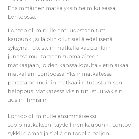
Ensimmäinen matka yksin helmikuisessa
Lontoossa.
Lontoo oli minulle entuudestaan tuttu
kaupunki, sillä olin ollut siellä edellisenä
syksynä. Tutustuin matkalla kaupunkiin
junassa muutamaan suomalaiseen
matkaajaan, joiden kanssa lopulta vietin aikaa
matkallani Lontoossa. Yksin matkatessa
parasta on muihin matkaajiin tutustumisen
helppous. Matkatessa yksin tutustuu väkisin
uusiin ihmisiin.
Lontoo oli minulle ensimmäiseksi
soolomatkakseni täydellinen kaupunki. Lontoo
sykkii elämää ja siellä on todella paljon