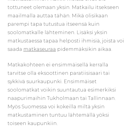
tottuneet olemaan yksin. Matkailu itsekseen
maailmalla auttaa tähän. Mikä olisikaan
parempi tapa tutustua itseensä kuin
soolomatkalle lähteminen. Lisäksi yksin
matkustaessa tapaa helposti ihmisiä, joista voi
saada
matkaseuraa
pidemmäksikin aikaa.
Matkakohteen ei ensimmäisellä kerralla
tarvitse olla eksoottinen paratiisisaari tai
sykkivä suurkaupunki. Ensimmäiset
soolomatkat voikin suuntautua esimerkiksi
naapurimaihin Tukholmaan tai Tallinnaan.
Myös Suomessa voi kokeilla miltä yksin
matkustaminen tuntuu lähtemällä yöksi
toiseen kaupunkiin.