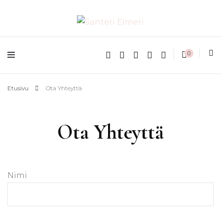
matkablogi reppureissau
Santeri Elmeri
0
Etusivu
Ota Yhteyttä
Ota Yhteyttä
Nimi