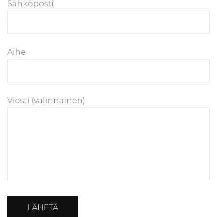
Sähköposti
Aihe
Viesti (valinnainen)