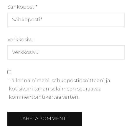
Sähköposti
*
Verkkosivu
Tallenna nimeni, sähköpostiosoitteeni ja
kotisivuni tähän selaimeen seuraavaa
kommentointikertaa varten.