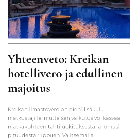
Yhteenveto: Kreikan
hotellivero ja edullinen
majoitus
Kreikan ilmastovero on pieni lisäkulu
matkustajille, mutta sen vaikutus voi kasvaa
matkakohteen tähtiluokituksesta ja lomasi
pituudesta riippuen. Valitsemalla