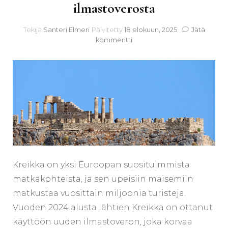
ilmastoverosta
Tekijä
Santeri Elmeri
Päivitetty
18 elokuun, 2025
Jätä
artikkeliin
kommentti
Kreikan
hotellivero
2025
–
Kaikki
ilmastoverosta
Kreikka on yksi Euroopan suosituimmista
matkakohteista, ja sen upeisiin maisemiin
matkustaa vuosittain miljoonia turisteja.
Vuoden 2024 alusta lähtien Kreikka on ottanut
käyttöön uuden ilmastoveron, joka korvaa