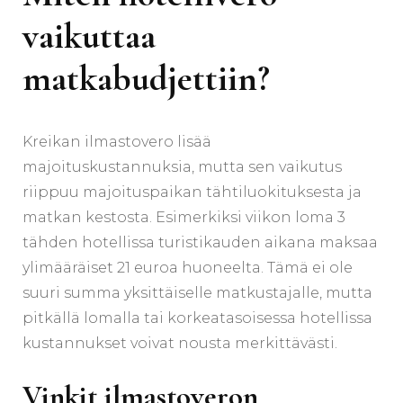
vaikuttaa
matkabudjettiin?
Kreikan ilmastovero lisää
majoituskustannuksia, mutta sen vaikutus
riippuu majoituspaikan tähtiluokituksesta ja
matkan kestosta. Esimerkiksi viikon loma 3
tähden hotellissa turistikauden aikana maksaa
ylimääräiset 21 euroa huoneelta. Tämä ei ole
suuri summa yksittäiselle matkustajalle, mutta
pitkällä lomalla tai korkeatasoisessa hotellissa
kustannukset voivat nousta merkittävästi.
Vinkit ilmastoveron