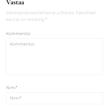
Vastaa
Sähköpostiosoitettasi ei julkaista.
Pakolliset
kentät on merkitty
*
Kommentoi
Nimi
*