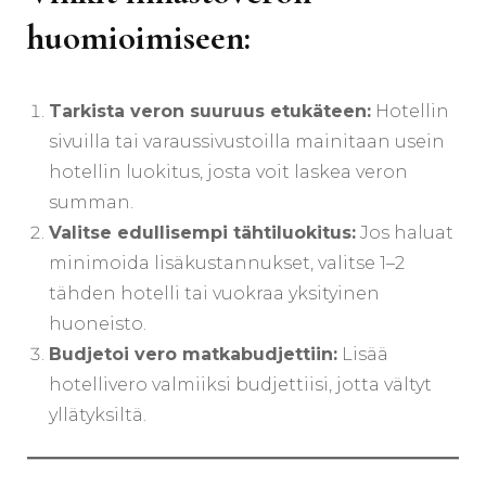
huomioimiseen:
Tarkista veron suuruus etukäteen:
Hotellin
sivuilla tai varaussivustoilla mainitaan usein
hotellin luokitus, josta voit laskea veron
summan.
Valitse edullisempi tähtiluokitus:
Jos haluat
minimoida lisäkustannukset, valitse 1–2
tähden hotelli tai vuokraa yksityinen
huoneisto.
Budjetoi vero matkabudjettiin:
Lisää
hotellivero valmiiksi budjettiisi, jotta vältyt
yllätyksiltä.