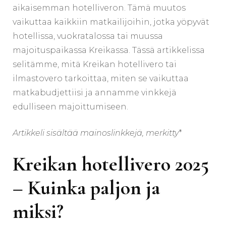
aikaisemman hotelliveron. Tämä muutos
vaikuttaa kaikkiin matkailijoihin, jotka yöpyvät
hotellissa, vuokratalossa tai muussa
majoituspaikassa Kreikassa. Tässä artikkelissa
selitämme, mitä Kreikan hotellivero tai
ilmastovero tarkoittaa, miten se vaikuttaa
matkabudjettiisi ja annamme vinkkejä
edulliseen majoittumiseen.
Artikkeli sisältää mainoslinkkejä, merkitty
*
Kreikan hotellivero 2025
–
K
uinka paljon ja
miksi?