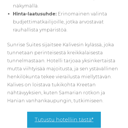
näkymällä.
Hinta-laatusuhde:
Erinomainen valinta
budjettimatkailijoille, jotka arvostavat
rauhallista ympäristöä.
Sunrise Suites sijaitsee Kalivesin kylässä, joka
tunnetaan perinteisestä kreikkalaisesta
tunnelmastaan. Hotelli tarjoaa yksinkertaista
mutta viihtyisää majoitusta, ja sen ystävällinen
henkilökunta tekee vierailusta miellyttävän.
Kalives on loistava tukikohta Kreetan
nähtävyyksien, kuten Samarian rotkon ja
Hanian vanhankaupungin, tutkimiseen.
Tutustu hotelliin tästä*