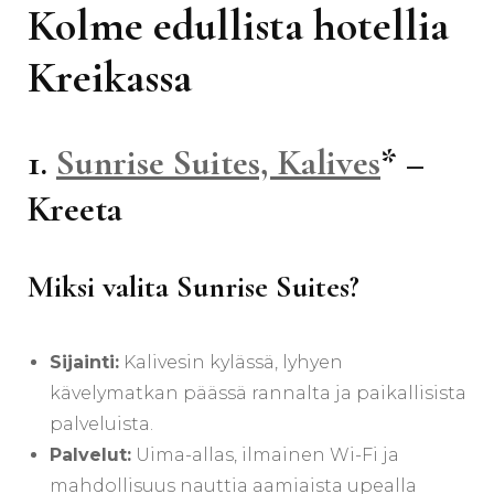
Kolme edullista hotellia
Kreikassa
1.
Sunrise Suites, Kalives
* –
Kreeta
Miksi valita Sunrise Suites?
Sijainti:
Kalivesin kylässä, lyhyen
kävelymatkan päässä rannalta ja paikallisista
palveluista.
Palvelut:
Uima-allas, ilmainen Wi-Fi ja
mahdollisuus nauttia aamiaista upealla