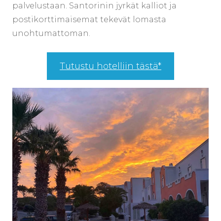
palvelustaan. Santorinin jyrkät kalliot ja
postikorttimaisemat tekevät lomasta
unohtumattoman.
Tutustu hotelliin tästä*