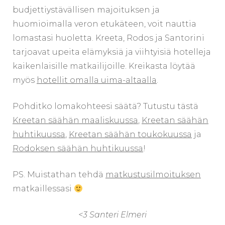
budjettiystävällisen majoituksen ja
huomioimalla veron etukäteen, voit nauttia
lomastasi huoletta. Kreeta, Rodos ja Santorini
tarjoavat upeita elämyksiä ja viihtyisiä hotelleja
kaikenlaisille matkailijoille. Kreikasta löytää
myös
hotellit omalla uima-altaalla
.
Pohditko lomakohteesi säätä? Tutustu tästä
Kreetan säähän maaliskuussa
,
Kreetan säähän
huhtikuussa
,
Kreetan säähän toukokuussa
ja
Rodoksen säähän huhtikuussa
!
PS. Muistathan tehdä
matkustusilmoituksen
matkaillessasi
<3 Santeri Elmeri