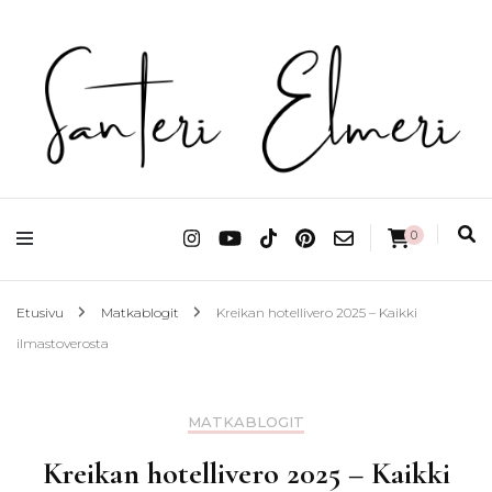
matkablogi reppureissau
Santeri Elmeri
0
Etusivu
Matkablogit
Kreikan hotellivero 2025 – Kaikki
ilmastoverosta
MATKABLOGIT
Kreikan hotellivero 2025 – Kaikki