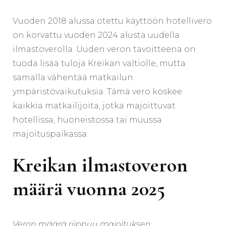
Vuoden 2018 alussa otettu käyttöön hotellivero
on korvattu vuoden 2024 alusta uudella
ilmastoverolla. Uuden veron tavoitteena on
tuoda lisää tuloja Kreikan valtiolle, mutta
samalla vähentää matkailun
ympäristövaikutuksia. Tämä vero koskee
kaikkia matkailijoita, jotka majoittuvat
hotellissa, huoneistossa tai muussa
majoituspaikassa.
Kreikan ilmastoveron
määrä vuonna 2025
Veron määrä riippuu majoituksen