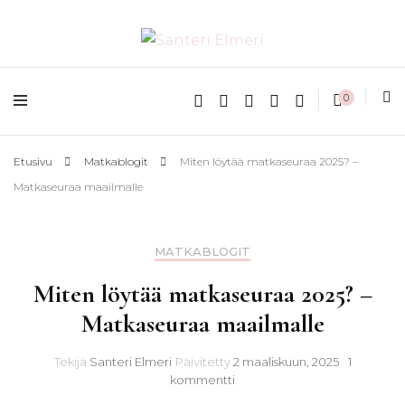
matkablogi reppureissau
Santeri Elmeri
0
Etusivu
Matkablogit
Miten löytää matkaseuraa 2025? –
Matkaseuraa maailmalle
MATKABLOGIT
Miten löytää matkaseuraa 2025? –
Matkaseuraa maailmalle
Tekijä
Santeri Elmeri
Päivitetty
2 maaliskuun, 2025
1
artikkeliin
kommentti
Miten