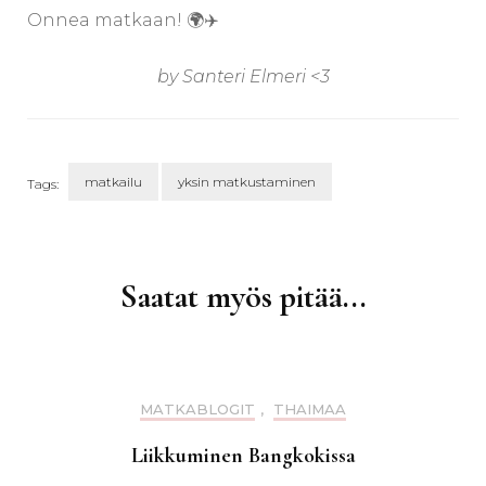
Onnea matkaan! 🌍✈️
by Santeri Elmeri <3
matkailu
yksin matkustaminen
Tags:
Artikkelien
selaus
Saatat myös pitää...
MATKABLOGIT
,
THAIMAA
Liikkuminen Bangkokissa