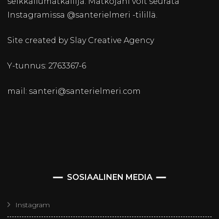
seikkailumatkailija. Matkojani voit seurata
Instagramissa @santerielmeri -tilillä.
Site created by Slay Creative Agency
Y-tunnus: 2763367-6
mail: santeri@santerielmeri.com
SOSIAALINEN MEDIA
Instagram