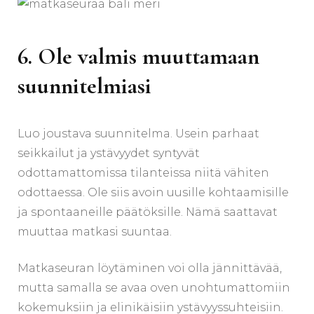
6. Ole valmis muuttamaan
suunnitelmiasi
Luo joustava suunnitelma. Usein parhaat
seikkailut ja ystävyydet syntyvät
odottamattomissa tilanteissa niitä vähiten
odottaessa. Ole siis avoin uusille kohtaamisille
ja spontaaneille päätöksille. Nämä saattavat
muuttaa matkasi suuntaa.
Matkaseuran löytäminen voi olla jännittävää,
mutta samalla se avaa oven unohtumattomiin
kokemuksiin ja elinikäisiin ystävyyssuhteisiin.