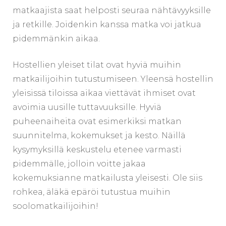
matkaajista saat helposti seuraa nähtävyyksille
ja retkille. Joidenkin kanssa matka voi jatkua
pidemmänkin aikaa.
Hostellien yleiset tilat ovat hyviä muihin
matkailijoihin tutustumiseen. Yleensä hostellin
yleisissä tiloissa aikaa viettävät ihmiset ovat
avoimia uusille tuttavuuksille. Hyviä
puheenaiheita ovat esimerkiksi matkan
suunnitelma, kokemukset ja kesto. Näillä
kysymyksillä keskustelu etenee varmasti
pidemmälle, jolloin voitte jakaa
kokemuksianne matkailusta yleisesti. Ole siis
rohkea, äläkä epäröi tutustua muihin
soolomatkailijoihin!