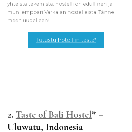
yhteistä tekemistä. Hostelli on edullinen ja
mun lemppari Varkalan hostelleista. Tänne
meen uudelleen!
Tutustu hotelliin tästä*
2.
Taste of Bali Hostel
* –
Uluwatu, Indonesia