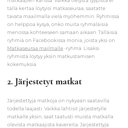
matkaajien kanssa. Vaikka tietystä tyypistä ei
tällä kertaa löytyisi matkaseuraa, saatatte
tavata maailmalla vielä myöhemmin. Ryhmissä
on helppoa kysyä, onko muita ryhmäläisiä
menossa kohteeseen samaan aikaan. Tälläisiä
ryhmiä on Facebookissa monia, joista yksi on
Matkaseuraa mailmalle
-ryhmä. Lisäksi
ryhmistä löytyy yksin matkustamisen
kokemuksia.
2. Järjestetyt matkat
Järjestettyjä matkoja on nykyään saatavilla
todella laajasti. Vaikka lähtisit järjestetylle
matkalle yksin, saat taatusti muista matkalla
olevista matkaajista kavereita. Järjestettyjä