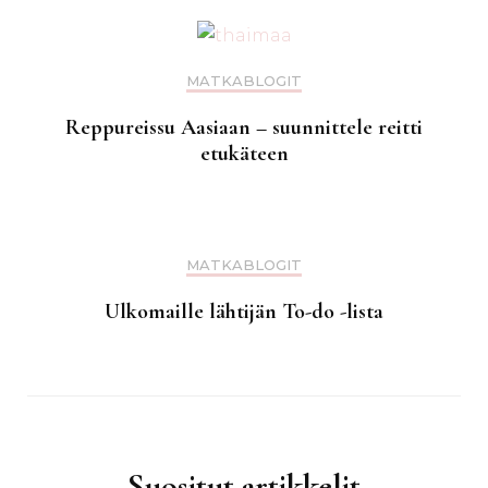
MATKABLOGIT
Reppureissu Aasiaan – suunnittele reitti
etukäteen
MATKABLOGIT
Ulkomaille lähtijän To-do -lista
Suositut artikkelit