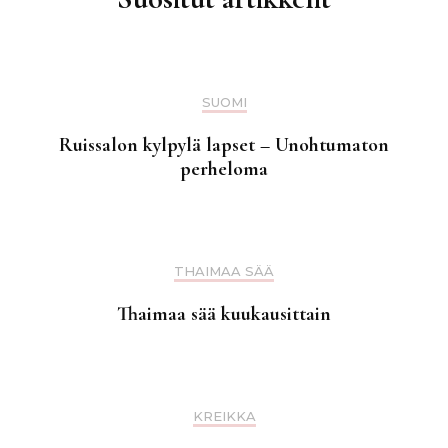
SUOMI
Ruissalon kylpylä lapset – Unohtumaton
perheloma
THAIMAA SÄÄ
Thaimaa sää kuukausittain
KREIKKA