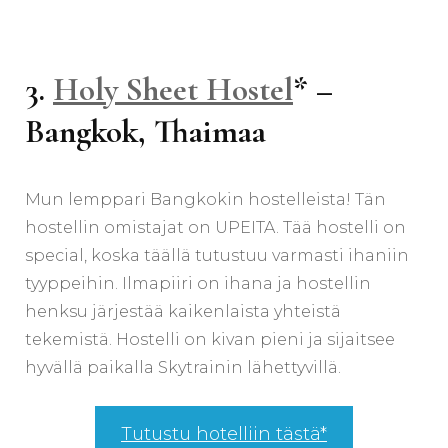
3.
Holy Sheet Hostel
* –
Bangkok, Thaimaa
Mun lemppari Bangkokin hostelleista! Tän
hostellin omistajat on UPEITA. Tää hostelli on
special, koska täällä tutustuu varmasti ihaniin
tyyppeihin. Ilmapiiri on ihana ja hostellin
henksu järjestää kaikenlaista yhteistä
tekemistä. Hostelli on kivan pieni ja sijaitsee
hyvällä paikalla Skytrainin lähettyvillä.
Tutustu hotelliin tästä*