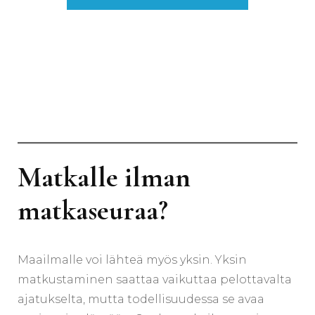
Matkalle ilman
matkaseuraa?
Maailmalle voi lähteä myös yksin. Yksin
matkustaminen saattaa vaikuttaa pelottavalta
ajatukselta, mutta todellisuudessa se avaa