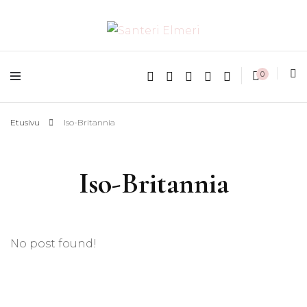
matkablogi reppureissau
Santeri Elmeri
0
Etusivu
Iso-Britannia
Iso-Britannia
No post found!