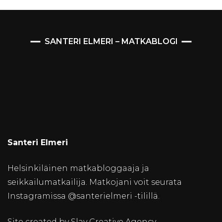
SANTERI ELMERI – MATKABLOGI
Santeri Elmeri
Helsinkiläinen matkabloggaaja ja
seikkailumatkailija. Matkojani voit seurata
Instagramissa @santerielmeri -tilillä.
Site created by Slay Creative Agency