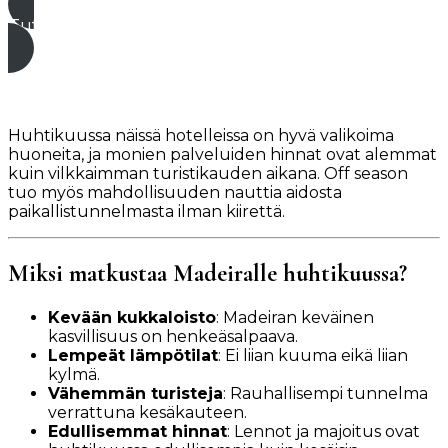
Tutustu hotelliin tästä*
Huhtikuussa näissä hotelleissa on hyvä valikoima
huoneita, ja monien palveluiden hinnat ovat alemmat
kuin vilkkaimman turistikauden aikana. Off season
tuo myös mahdollisuuden nauttia aidosta
paikallistunnelmasta ilman kiirettä.
Miksi matkustaa Madeiralle huhtikuussa?
Kevään kukkaloisto
: Madeiran keväinen
kasvillisuus on henkeäsalpaava.
Lempeät lämpötilat
: Ei liian kuuma eikä liian
kylmä.
Vähemmän turisteja
: Rauhallisempi tunnelma
verrattuna kesäkauteen.
Edullisemmat hinnat
: Lennot ja majoitus ovat