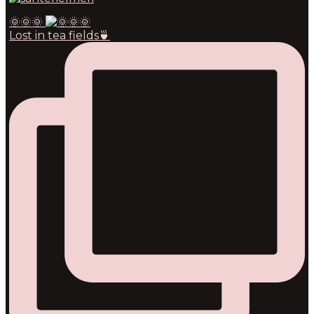
🌞🌞🌞
Lost in tea fields🍵