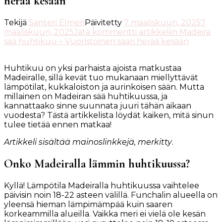
herää kesään
Tekijä
Santeri Elmeri
Päivitetty
7 maaliskuun, 2025
7
maaliskuun, 2025
Jätä kommentti
artikkeliin Madeira
sää huhtikuu – Vuoristoinen saari herää kesään
Huhtikuu on yksi parhaista ajoista matkustaa
Madeiralle, sillä kevät tuo mukanaan miellyttävät
lämpötilat, kukkaloiston ja aurinkoisen sään. Mutta
millainen on Madeiran sää huhtikuussa, ja
kannattaako sinne suunnata juuri tähän aikaan
vuodesta? Tästä artikkelista löydät kaiken, mitä sinun
tulee tietää ennen matkaa!
Artikkeli sisältää mainoslinkkejä, merkitty
.
Onko Madeiralla lämmin huhtikuussa?
Kyllä! Lämpötila Madeiralla huhtikuussa vaihtelee
päivisin noin 18-22 asteen välillä. Funchalin alueella on
yleensä hieman lämpimämpää kuin saaren
korkeammilla alueilla. Vaikka meri ei vielä ole kesän