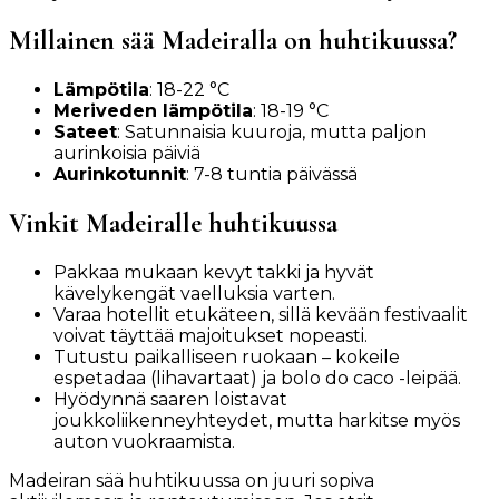
Millainen sää Madeiralla on huhtikuussa?
Lämpötila
: 18-22 °C
Meriveden lämpötila
: 18-19 °C
Sateet
: Satunnaisia kuuroja, mutta paljon
aurinkoisia päiviä
Aurinkotunnit
: 7-8 tuntia päivässä
Vinkit Madeiralle huhtikuussa
Pakkaa mukaan kevyt takki ja hyvät
kävelykengät vaelluksia varten.
Varaa hotellit etukäteen, sillä kevään festivaalit
voivat täyttää majoitukset nopeasti.
Tutustu paikalliseen ruokaan – kokeile
espetadaa (lihavartaat) ja bolo do caco -leipää.
Hyödynnä saaren loistavat
joukkoliikenneyhteydet, mutta harkitse myös
auton vuokraamista.
Madeiran sää huhtikuussa on juuri sopiva