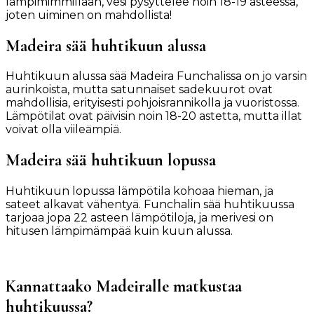
lämpimimmillään, vesi pysyttelee noin 18-19 asteessa,
joten uiminen on mahdollista!
Madeira sää huhtikuun alussa
Huhtikuun alussa sää Madeira Funchalissa on jo varsin
aurinkoista, mutta satunnaiset sadekuurot ovat
mahdollisia, erityisesti pohjoisrannikolla ja vuoristossa.
Lämpötilat ovat päivisin noin 18-20 astetta, mutta illat
voivat olla viileämpiä.
Madeira sää huhtikuun lopussa
Huhtikuun lopussa lämpötila kohoaa hieman, ja
sateet alkavat vähentyä. Funchalin sää huhtikuussa
tarjoaa jopa 22 asteen lämpötiloja, ja merivesi on
hitusen lämpimämpää kuin kuun alussa.
Kannattaako Madeiralle matkustaa
huhtikuussa?