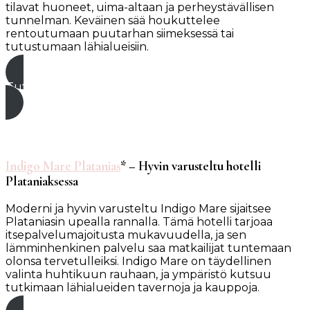
tilavat huoneet, uima-altaan ja perheystävällisen
tunnelman. Keväinen sää houkuttelee
rentoutumaan puutarhan siimeksessä tai
tutustumaan lähialueisiin.
Tutustu hotelliin tästä*
Indigo Mare Platanias
* – Hyvin varusteltu hotelli
Plataniaksessa
Moderni ja hyvin varusteltu Indigo Mare sijaitsee
Plataniasin upealla rannalla. Tämä hotelli tarjoaa
itsepalvelumajoitusta mukavuudella, ja sen
lämminhenkinen palvelu saa matkailijat tuntemaan
olonsa tervetulleiksi. Indigo Mare on täydellinen
valinta huhtikuun rauhaan, ja ympäristö kutsuu
tutkimaan lähialueiden tavernoja ja kauppoja.