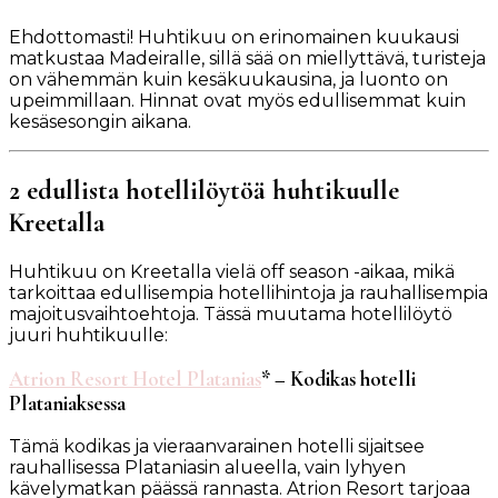
Ehdottomasti! Huhtikuu on erinomainen kuukausi
matkustaa Madeiralle, sillä sää on miellyttävä, turisteja
on vähemmän kuin kesäkuukausina, ja luonto on
upeimmillaan. Hinnat ovat myös edullisemmat kuin
kesäsesongin aikana.
2 edullista hotellilöytöä huhtikuulle
Kreetalla
Huhtikuu on Kreetalla vielä off season -aikaa, mikä
tarkoittaa edullisempia hotellihintoja ja rauhallisempia
majoitusvaihtoehtoja. Tässä muutama hotellilöytö
juuri huhtikuulle:
Atrion Resort Hotel Platanias
* – Kodikas hotelli
Plataniaksessa
Tämä kodikas ja vieraanvarainen hotelli sijaitsee
rauhallisessa Plataniasin alueella, vain lyhyen
kävelymatkan päässä rannasta. Atrion Resort tarjoaa