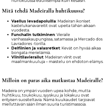
huhtikuussa edullisempia kuin kesäisin.
Mitä tehdä Madeiralla huhtikuussa?
Vaellus levadapoluilla
: Madeiran ikoniset
kastelukanavareitit ovat upeita tähän aikaan
vuodesta.
Funchalin tutkiminen
: Vieraile
vanhassakaupungissa, satamassa ja Mercado dos
Lavradores -torilla.
Delfiinien ja valasretket
: Kevät on hyvää aikaa
bongata merieläimiä.
Viinitilavierailut
: Madeiran viinit ovat
maailmankuuluja – maistelu on ehdoton elämys.
Milloin on paras aika matkustaa Madeiralle?
Madeira on ympäri vuoden upea kohde, mutta
huhtikuu, toukokuu, syyskuu ja lokakuu ovat
erityisen suositeltavia. Nämä kuukaudet tarjoavat
miellyttävän sään ilman suuria turistimassoja.