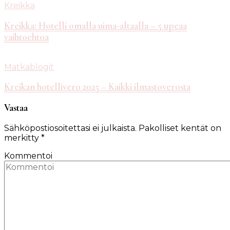
Kreikka
Kreikka: Hotelli omalla uima-altaalla – 5 upeaa
vaihtoehtoa
Matkablogit
Kreikan hotellivero 2025 – Kaikki ilmastoverosta
Vastaa
Sähköpostiosoitettasi ei julkaista.
Pakolliset kentät on
merkitty
*
Kommentoi