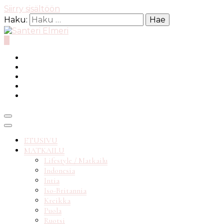
Siirry sisältöön
Haku:
0
matkablogi reppureissau
Santeri
ETUSIVU
MATKAILU
Lifestyle / Matkailu
Indonesia
Elmeri
Intia
Iso-Britannia
Kreikka
Puola
Ruotsi