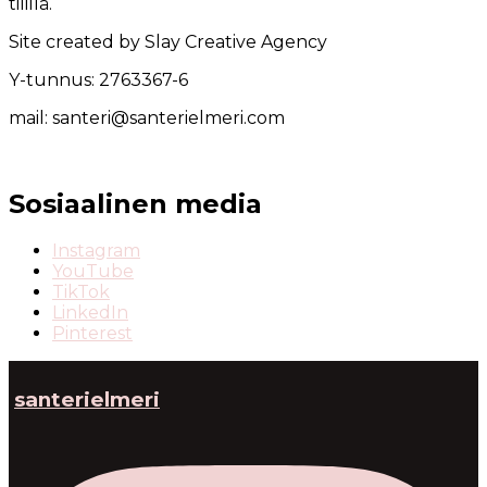
tilillä.
Site created by Slay Creative Agency
Y-tunnus: 2763367-6
mail: santeri@santerielmeri.com
Sosiaalinen media
Instagram
YouTube
TikTok
LinkedIn
Pinterest
santerielmeri