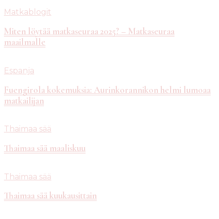
Matkablogit
Miten löytää matkaseuraa 2025? – Matkaseuraa
maailmalle
Espanja
Fuengirola kokemuksia: Aurinkorannikon helmi lumoaa
matkailijan
Thaimaa sää
Thaimaa sää maaliskuu
Thaimaa sää
Thaimaa sää kuukausittain