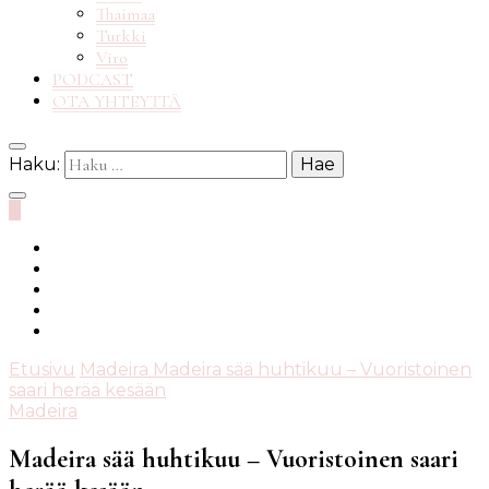
Thaimaa
Turkki
Viro
PODCAST
OTA YHTEYTTÄ
Haku:
0
Etusivu
Madeira
Madeira sää huhtikuu – Vuoristoinen
saari herää kesään
Madeira
Madeira sää huhtikuu – Vuoristoinen saari