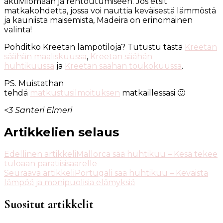
aktiivilomaan ja rentoutumiseen. Jos etsit
matkakohdetta, jossa voi nauttia keväisestä lämmöstä
ja kauniista maisemista, Madeira on erinomainen
valinta!
Pohditko Kreetan lämpötiloja? Tutustu tästä
Kreetan
säähän maaliskuussa
,
Kreetan säähän
huhtikuussa
ja
Kreetan säähän toukokuussa
.
PS. Muistathan
tehdä
matkustusilmoituksen
matkaillessasi 🙂
<3 Santeri Elmeri
Artikkelien selaus
Edellinen artikkeli
Mallorca sää huhtikuu – Kesä tekee
tuloaan paratiisisaarelle
Seuraava artikkeli
Portugali sää huhtikuu – Keväistä
lämpöä ja monipuolisia elämyksiä
Suositut artikkelit