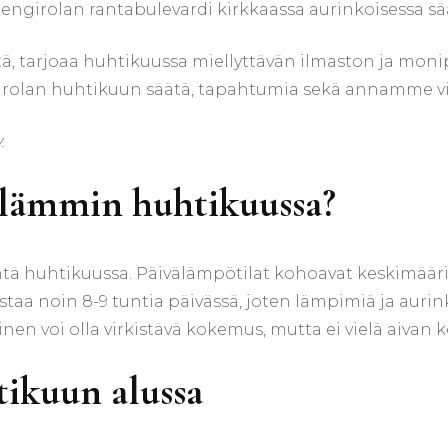
h
Puola
–
K
stä, tarjoaa huhtikuussa miellyttävän ilmaston ja monipu
Ruotsi
A
girolan huhtikuun säätä, tapahtumia sekä annamme 
Thaimaa
.
Turkki
 lämmin huhtikuussa?
Viro
ntä huhtikuussa. Päivälämpötilat kohoavat keskimääri
staa noin 8-9 tuntia päivässä, joten lämpimiä ja aurin
inen voi olla virkistävä kokemus, mutta ei vielä aivan 
tikuun alussa