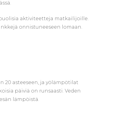
uhtikuu
evät
olisia aktiviteetteja matkailijoille.
urinkorannikolla
vinkkejä onnistuneeseen lomaan.
n 20 asteeseen, ja yölämpötilat
koisia päiviä on runsaasti. Veden
kesän lämpöistä.