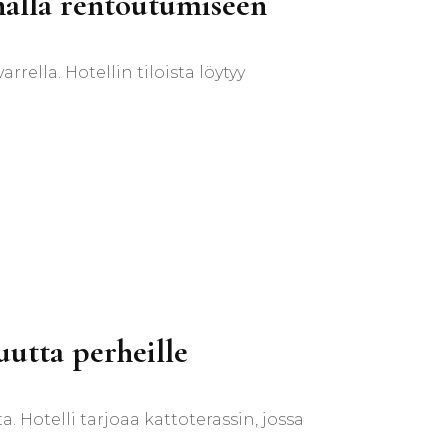
nalla rentoutumiseen
rella. Hotellin tiloista löytyy
uutta perheille
 Hotelli tarjoaa kattoterassin, jossa