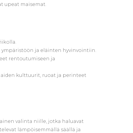
avat upeat maisemat.
ikolla.
 ympäristöön ja eläinten hyvinvointiin.
itteet rentoutumiseen ja
aiden kulttuurit, ruoat ja perinteet
nen valinta niille, jotka haluavat
elevat lämpöisemmällä säällä ja