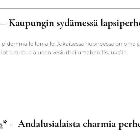
 – Kaupungin sydämessä lapsiperhe
 pidemmälle lomalle. Jokaisessa huoneessa on oma pien
 aiot tutustua alueen vesiurheilumahdollisuuksiin.
s
* – Andalusialaista charmia perhe