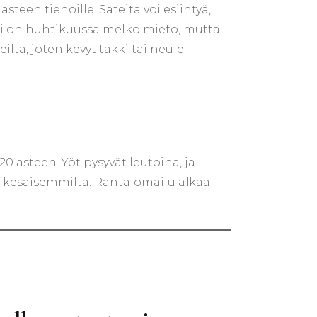
teen tienoille. Sateita voi esiintyä,
uuli on huhtikuussa melko mieto, mutta
iltä, joten kevyt takki tai neule
 asteen. Yöt pysyvät leutoina, ja
 kesäisemmiltä. Rantalomailu alkaa