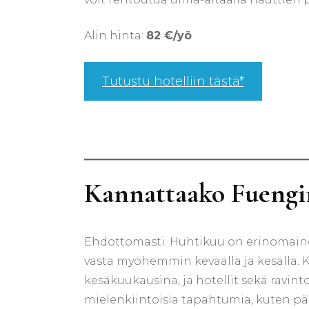
Alin hinta:
82 €/yö
Tutustu hotelliin tästä*
Kannattaako Fuengi
Ehdottomasti. Huhtikuu on erinomainen 
vasta myöhemmin keväällä ja kesällä. 
kesäkuukausina, ja hotellit sekä ravint
mielenkiintoisia tapahtumia, kuten pää