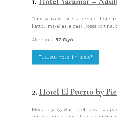
1.
Hotel Yaramar – Adu
Tämä vain aikuisille suunnattu hotelli s
kattouima-allas ja baari, jossa voit nau
Alin hinta:
97 €/yö
Tutustu hotelliin tästä*
2.
Hotel El Puerto by Pi
Moderni ja tyylikäs hotelli aivan kaupu
voit rentoutua uima-altaalla nauttie