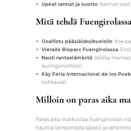
Upeat rannat ja luonto
: Rannat ovat
Mitä tehdä Fuengirolassa
Osallistu pääsiäiskulkueisiin
: Koe pa
Vieraile Bioparc Fuengirolassa
: Eks
Nauti rantaelämästä
: Vaikka merives
auringonottoon.
Käy Feria Internacional de los Pue
kohtaavat.
Milloin on paras aika ma
Paras aika matkustaa Fuengirolaan riip
nauttia lämpimästä säästä ja vähemmä