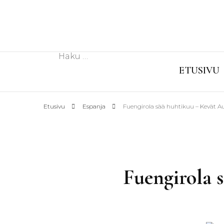
Haku:
ETUSIVU
Etusivu
Espanja
Fuengirola sää huhtikuu – Kevät A
Fuengirola 