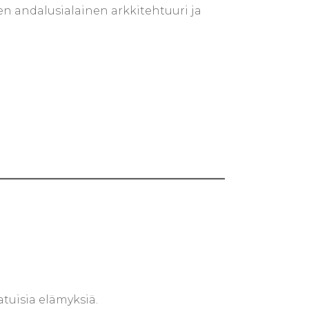
nen andalusialainen arkkitehtuuri ja
atuisia elämyksiä.