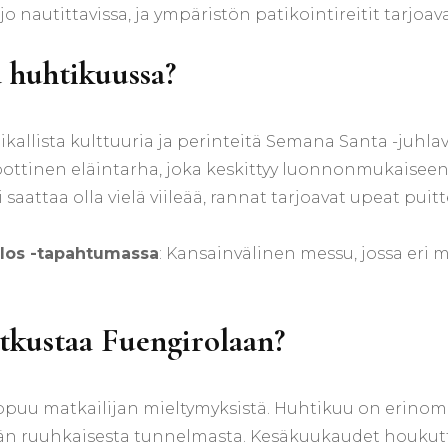
 jo nautittavissa, ja ympäristön patikointireitit tarjo
 huhtikuussa?
ikallista kulttuuria ja perinteitä Semana Santa -juhlavi
oottinen eläintarha, joka keskittyy luonnonmukaiseen
i saattaa olla vielä viileää, rannat tarjoavat upeat pu
blos -tapahtumassa
: Kansainvälinen messu, jossa eri m
tkustaa Fuengirolaan?
puu matkailijan mieltymyksistä. Huhtikuu on erinomai
n ruuhkaisesta tunnelmasta. Kesäkuukaudet houkutt