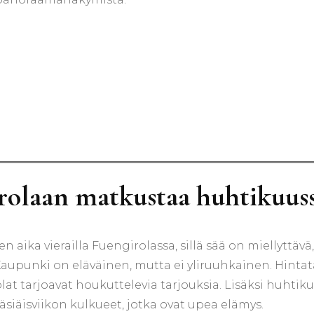
rolaan matkustaa huhtikuus
aika vierailla Fuengirolassa, sillä sää on miellyttävä
Kaupunki on eläväinen, mutta ei yliruuhkainen. Hintat
olat tarjoavat houkuttelevia tarjouksia. Lisäksi huhtik
siäisviikon kulkueet, jotka ovat upea elämys.