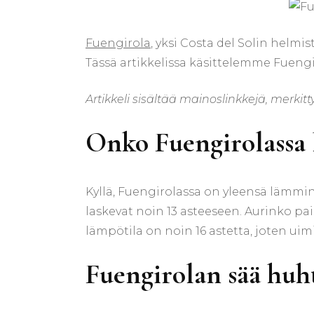
Fuengirola
, yksi Costa del Solin helmi
Tässä artikkelissa käsittelemme Fuen
Artikkeli sisältää mainoslinkkejä, merkitty
Onko Fuengirolassa
Kyllä, Fuengirolassa on yleensä lämmi
laskevat noin 13 asteeseen. Aurinko pai
lämpötila on noin 16 astetta, joten uim
Fuengirolan sää huh