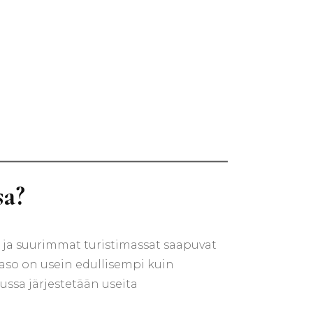
sa?
, ja suurimmat turistimassat saapuvat
aso on usein edullisempi kuin
uussa järjestetään useita