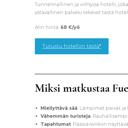
Tunnelmallinen ja viihtyisä hotelli, jo
ystävällinen palvelu tekevät tästä hotel
Alin hinta:
68 €/yö
Tutustu hotelliin tästä*
Miksi matkustaa Fue
Miellyttävä sää
: Lämpimät päivät ja 
Vähemmän turisteja
: Rauhallisempi
Tapahtumat
: Pääsiäisviikon näyttäv