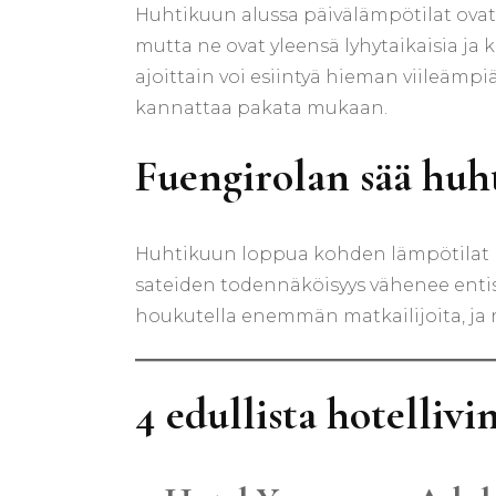
Huhtikuun alussa päivälämpötilat ovat yl
mutta ne ovat yleensä lyhytaikaisia ja 
ajoittain voi esiintyä hieman viileämpiä
kannattaa pakata mukaan.
Fuengirolan sää huh
Huhtikuun loppua kohden lämpötilat nou
sateiden todennäköisyys vähenee entis
houkutella enemmän matkailijoita, ja ra
4 edullista hotelliv