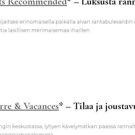
lts Recommended
* – Luksusta ran
ijaitsee erinomaisella paikalla aivan rantabulevardin var
ttia lasillisen merimaisemaa ihaillen.
erre & Vacances
* – Tilaa ja joustav
ngin keskustassa, lyhyen kävelymatkan päässä rannalta.
n panoraamanäkymistä.