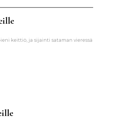
ille
i keittiö, ja sijainti sataman vieressä
ille