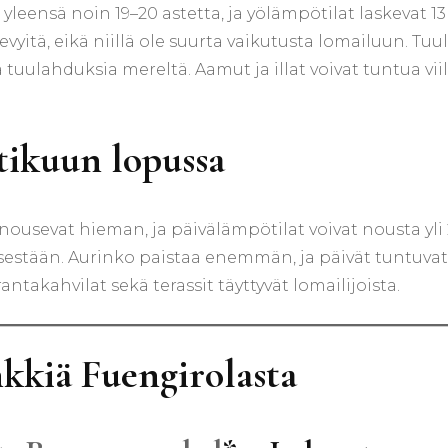
eensä noin 19–20 astetta, ja yölämpötilat laskevat 13 as
kevyitä, eikä niillä ole suurta vaikutusta lomailuun. T
 tuulahduksia mereltä. Aamut ja illat voivat tuntua viile
tikuun lopussa
sevat hieman, ja päivälämpötilat voivat nousta yli 20
estään. Aurinko paistaa enemmän, ja päivät tuntuvat
ntakahvilat sekä terassit täyttyvät lomailijoista.
inkkiä Fuengirolasta