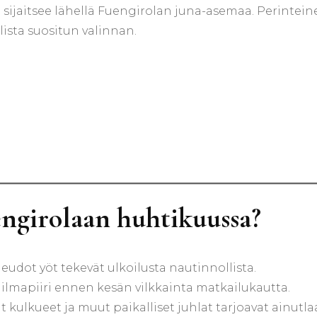
ka sijaitsee lähellä Fuengirolan juna-asemaa. Perintei
lista suositun valinnan.
ngirolaan huhtikuussa?
leudot yöt tekevät ulkoilusta nautinnollista.
 ilmapiiri ennen kesän vilkkainta matkailukautta.
ät kulkueet ja muut paikalliset juhlat tarjoavat ainutla