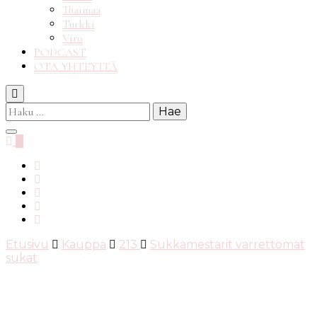
Thaimaa
Turkki
Viro
PODCAST
OTA YHTEYTTÄ
Haku:
0
Etusivu
Kauppa
213
Sukkamestarit varrettomat
sukat