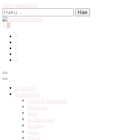
Siirry sisältöön
Haku:
0
matkablogi reppureissau
Santeri
ETUSIVU
MATKAILU
Lifestyle / Matkailu
Indonesia
Elmeri
Intia
Iso-Britannia
Kreikka
Puola
Ruotsi