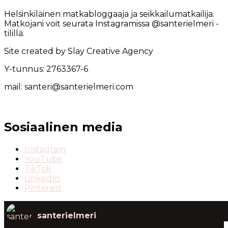
Helsinkiläinen matkabloggaaja ja seikkailumatkailija.
Matkojani voit seurata Instagramissa @santerielmeri -
tilillä.
Site created by Slay Creative Agency
Y-tunnus: 2763367-6
mail: santeri@santerielmeri.com
Sosiaalinen media
Instagram
YouTube
TikTok
LinkedIn
Pinterest
santerielmeri