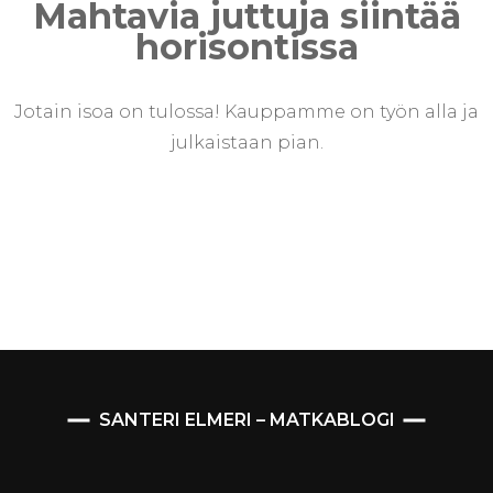
Mahtavia juttuja siintää
horisontissa
Jotain isoa on tulossa! Kauppamme on työn alla ja
julkaistaan pian.
SANTERI ELMERI – MATKABLOGI