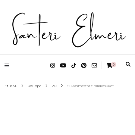
matkablogi reppureissau
Santeri Elmeri
0
Etusivu
Kauppa
213
Sukkamestarit nilkkasukat