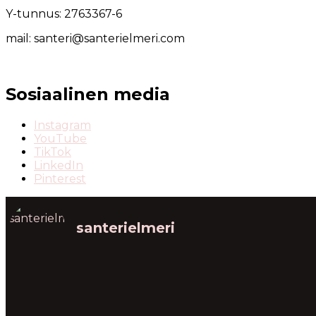
Y-tunnus: 2763367-6
mail: santeri@santerielmeri.com
Sosiaalinen media
Instagram
YouTube
TikTok
LinkedIn
Pinterest
santerielmeri