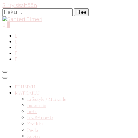
Siirry sisältöön
Haku:
0
matkablogi reppureissau
Santeri
ETUSIVU
MATKAILU
Lifestyle / Matkailu
Indonesia
Intia
Iso-Britannia
Kreikka
Puola
Ruotsi