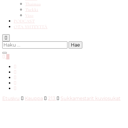
Thaimaa
Turkki
Viro
PODCAST
OTA YHTEYTTÄ
Haku:
0
Etusivu
Kauppa
213
Sukkamestarit kuviosukat