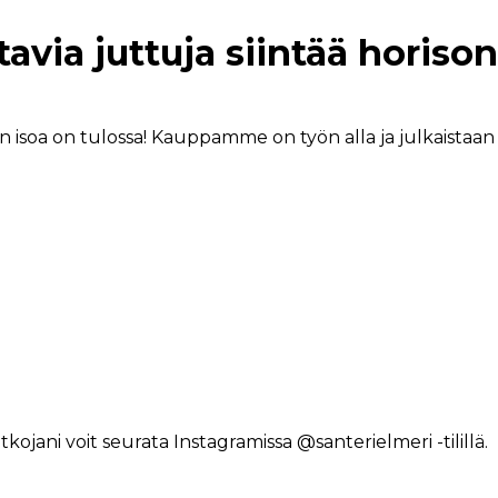
avia juttuja siintää horison
in isoa on tulossa! Kauppamme on työn alla ja julkaistaan 
kojani voit seurata Instagramissa @santerielmeri -tilillä.