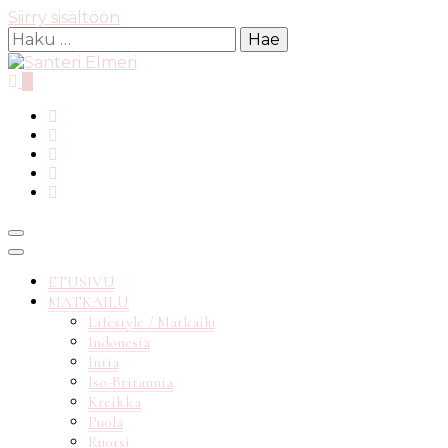
Siirry sisältöön
Haku:
0
matkablogi reppureissau
Santeri
ETUSIVU
MATKAILU
Lifestyle / Matkailu
Indonesia
Elmeri
Intia
Iso-Britannia
Kreikka
Puola
Ruotsi