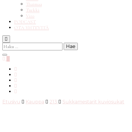
Thaimaa
Turkki
Viro
PODCAST
OTA YHTEYTTÄ
Haku:
0
Etusivu
Kauppa
213
Sukkamestarit kuviosukat