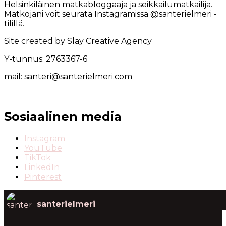
Helsinkiläinen matkabloggaaja ja seikkailumatkailija.
Matkojani voit seurata Instagramissa @santerielmeri -
tilillä.
Site created by Slay Creative Agency
Y-tunnus: 2763367-6
mail: santeri@santerielmeri.com
Sosiaalinen media
Instagram
YouTube
TikTok
LinkedIn
Pinterest
santerielmeri