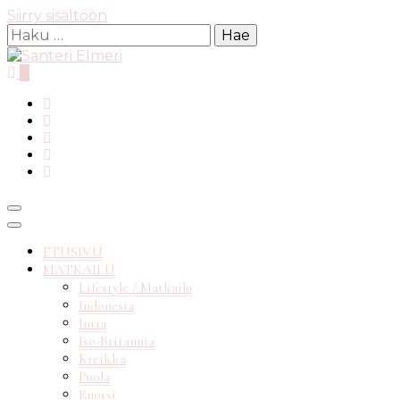
Siirry sisältöön
Haku:
0
matkablogi reppureissau
Santeri
ETUSIVU
MATKAILU
Lifestyle / Matkailu
Indonesia
Elmeri
Intia
Iso-Britannia
Kreikka
Puola
Ruotsi