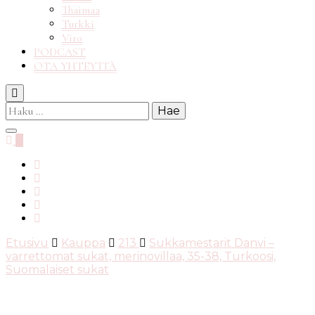
Thaimaa
Turkki
Viro
PODCAST
OTA YHTEYTTÄ
Haku:
0
Etusivu
Kauppa
213
Sukkamestarit Danvi –
varrettomat sukat, merinovillaa, 35-38, Turkoosi,
Suomalaiset sukat