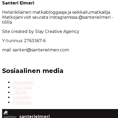
Santeri Elmeri
Helsinkiläinen matkabloggaaja ja seikkailumatkailija.
Matkojani voit seurata Instagramissa @santerielmeri -
tilillä.
Site created by Slay Creative Agency
Y-tunnus: 2763367-6
mail: santeri@santerielmeri.com
Sosiaalinen media
Instagram
YouTube
TikTok
LinkedIn
Pinterest
santerielmeri