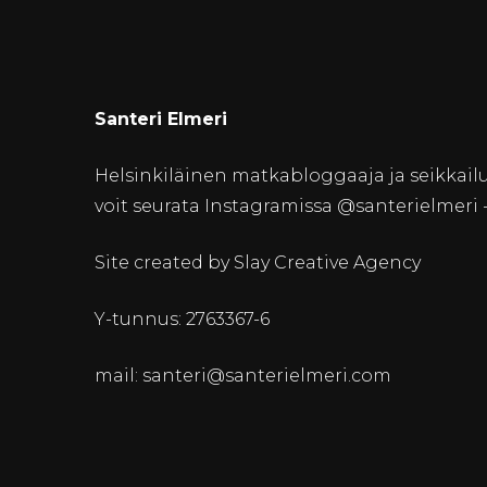
Santeri Elmeri
Helsinkiläinen matkabloggaaja ja seikkailu
voit seurata Instagramissa @santerielmeri -ti
Site created by Slay Creative Agency
Y-tunnus: 2763367-6
mail: santeri@santerielmeri.com