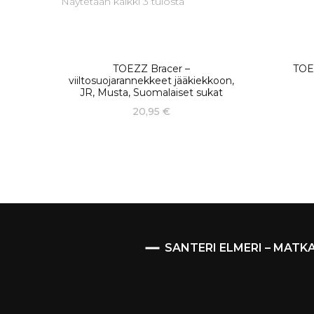
Näytetään kaikki 3 tulosta
TOEZZ Bracer –
TOEZ
viiltosuojarannekkeet jääkiekkoon,
JR, Musta, Suomalaiset sukat
20,95
€
SANTERI ELMERI – MATK