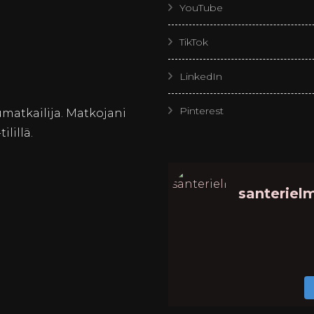
YouTube
TikTok
LinkedIn
Pinterest
matkailija. Matkojani
lillä.
santerielm