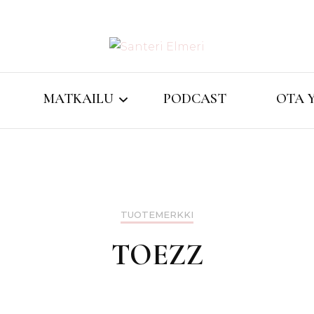
matkablogi reppureissau
Santeri
MATKAILU
PODCAST
OTA 
Lifestyle / Matkailu
Indonesia
TUOTEMERKKI
Intia
TOEZZ
Iso-Britannia
Kreikka