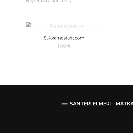
Näytetään ainoa tulos
Sukkamestarit.com
1,00
€
SANTERI ELMERI – MATK