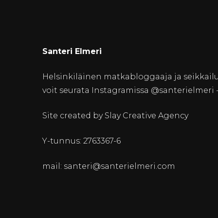
Santeri Elmeri
Helsinkiläinen matkabloggaaja ja seikkailu
voit seurata Instagramissa @santerielmeri -ti
Site created by Slay Creative Agency
Y-tunnus: 2763367-6
mail: santeri@santerielmeri.com