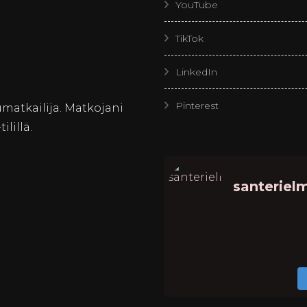
YouTube
TikTok
LinkedIn
Pinterest
matkailija. Matkojani
lillä.
santerielm