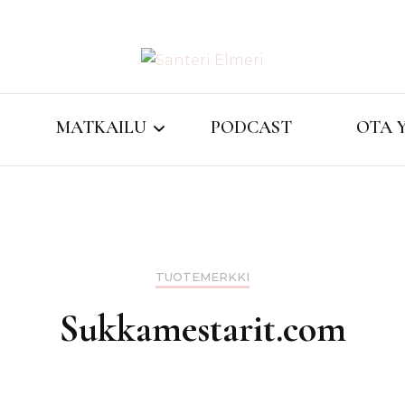
matkablogi reppureissau
Santeri
MATKAILU
PODCAST
OTA 
Lifestyle / Matkailu
Indonesia
TUOTEMERKKI
Intia
Sukkamestarit.com
Iso-Britannia
Kreikka